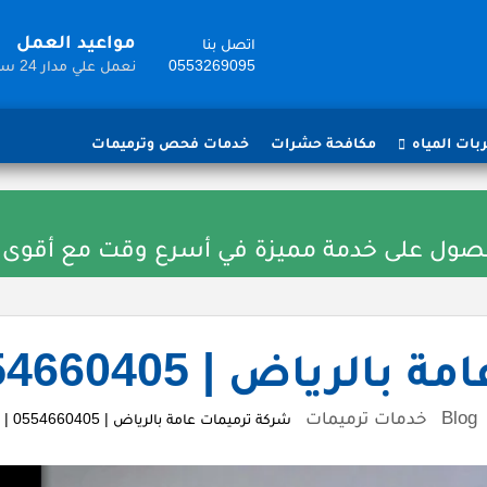
مواعيد العمل
اتصل بنا
0553269095
نعمل علي مدار 24 ساعة
ات المياه
مكافحة حشرات
خدمات فحص وترميمات
الحصول على خدمة مميزة في أسرع وقت مع أقوى
| 0554660405 | خصم 25%
Blog
خدمات ترميمات
شركة ترميمات عامة بالرياض | 0554660405 | خصم 25%