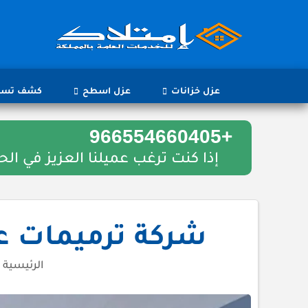
عزل خزانات
عزل اسطح
كشف تسرب
+966554660405
إذا كنت ترغب عميلنا العزيز في 
شركة ترميمات عامة بالرياض 
الرئيسية