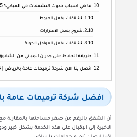
ما هي اسباب حدوث التشققات في المباني؟ 0554660405
تشققات بفعل الهبوط
شروخ بفعل الاهتزازات
تشققات بفعل العوامل الجوية
طريقة الحفاظ على جدران المباني من الشقوق
اتصل بنا الان شركة ترميمات عامة بالرياض | 0554660405| خصم 25%
افضل شركة ترميمات عامة با
أن الشقق بالرغم من صغر مساحتها بالمقارنة مع الف
الاخيرة إلى الإقبال على هذه الخدمة بشكل كبير و
اقرا ايضا : ترميم حمامات بالرياض