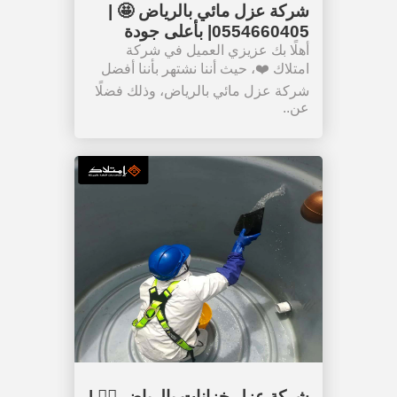
شركة عزل مائي بالرياض 🤩 |
0554660405| بأعلى جودة
أهلًا بك عزيزي العميل في شركة
امتلاك ❤️، حيث أننا نشتهر بأننا أفضل
شركة عزل مائي بالرياض، وذلك فضلًا
عن..
شركة عزل خزانات بالرياض 👷‍♂️ |