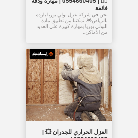
👉🏻 | 0554660405 | مهارة ودقة
فائقة
نحن في شركة عزل بولي يوريا بارده
بالرياض🌟، تمكننا من تطبيق مادة
البولي يوريا بمهارة كبيرة على العديد
من الأماكن..
العزل الحراري للجدران 💥 |